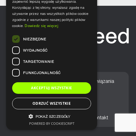
zapewnić lepszą wygodę użytkowania.
Korzystając z tej strony, wyrażasz zgodę na
używanie przez nas wszystkich plików cookie
zgodnie z warunkami naszej polityki plików
Dowiedz się więcej
cookie.
NIEZBĘDNE
WYDAJNOŚĆ
TARGETOWANIE
FUNKCJONALNOŚĆ
Home
Nasze podejście
Rozwiązania
AKCEPTUJ WSZYSTKIE
Usługi
Aktualności
ODRZUĆ WSZYSTKIE
POKAŻ SZCZEGÓŁY
Ogólne warunki sprzedaży
Kontakt
POWERED BY COOKIESCRIPT