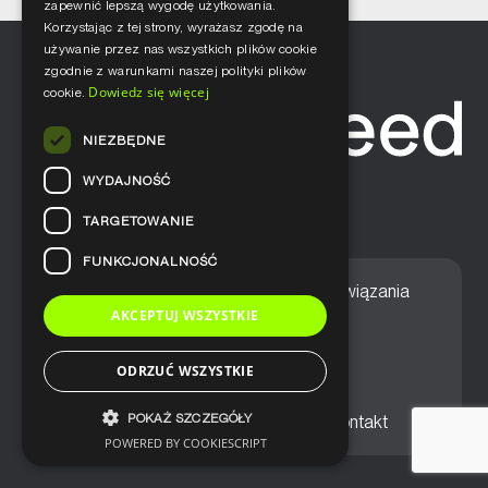
zapewnić lepszą wygodę użytkowania.
Korzystając z tej strony, wyrażasz zgodę na
używanie przez nas wszystkich plików cookie
zgodnie z warunkami naszej polityki plików
Dowiedz się więcej
cookie.
NIEZBĘDNE
WYDAJNOŚĆ
TARGETOWANIE
FUNKCJONALNOŚĆ
Home
Nasze podejście
Rozwiązania
AKCEPTUJ WSZYSTKIE
Usługi
Aktualności
ODRZUĆ WSZYSTKIE
POKAŻ SZCZEGÓŁY
Ogólne warunki sprzedaży
Kontakt
POWERED BY COOKIESCRIPT