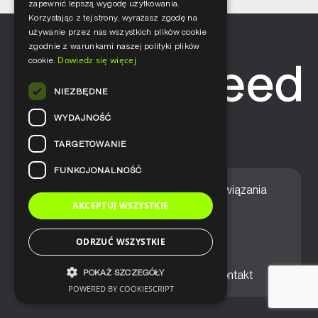
zapewnić lepszą wygodę użytkowania.
Korzystając z tej strony, wyrażasz zgodę na
używanie przez nas wszystkich plików cookie
zgodnie z warunkami naszej polityki plików
Dowiedz się więcej
cookie.
NIEZBĘDNE
WYDAJNOŚĆ
TARGETOWANIE
FUNKCJONALNOŚĆ
Home
Nasze podejście
Rozwiązania
AKCEPTUJ WSZYSTKIE
Usługi
Aktualności
ODRZUĆ WSZYSTKIE
POKAŻ SZCZEGÓŁY
Ogólne warunki sprzedaży
Kontakt
POWERED BY COOKIESCRIPT