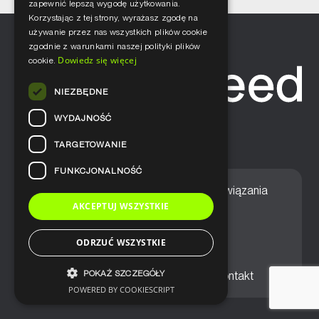
zapewnić lepszą wygodę użytkowania.
Korzystając z tej strony, wyrażasz zgodę na
używanie przez nas wszystkich plików cookie
zgodnie z warunkami naszej polityki plików
Dowiedz się więcej
cookie.
NIEZBĘDNE
WYDAJNOŚĆ
TARGETOWANIE
FUNKCJONALNOŚĆ
Home
Nasze podejście
Rozwiązania
AKCEPTUJ WSZYSTKIE
Usługi
Aktualności
ODRZUĆ WSZYSTKIE
POKAŻ SZCZEGÓŁY
Ogólne warunki sprzedaży
Kontakt
POWERED BY COOKIESCRIPT