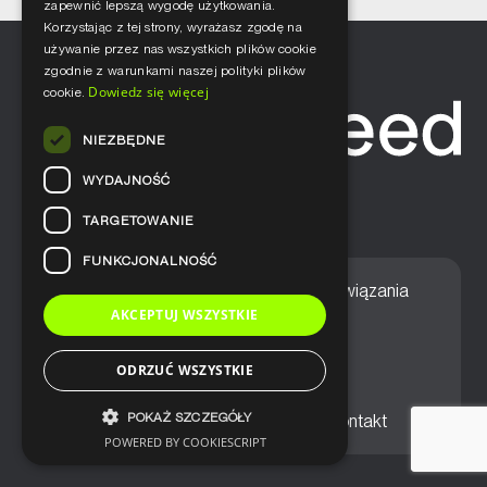
zapewnić lepszą wygodę użytkowania.
Korzystając z tej strony, wyrażasz zgodę na
używanie przez nas wszystkich plików cookie
zgodnie z warunkami naszej polityki plików
Dowiedz się więcej
cookie.
NIEZBĘDNE
WYDAJNOŚĆ
TARGETOWANIE
FUNKCJONALNOŚĆ
Home
Nasze podejście
Rozwiązania
AKCEPTUJ WSZYSTKIE
Usługi
Aktualności
ODRZUĆ WSZYSTKIE
POKAŻ SZCZEGÓŁY
Ogólne warunki sprzedaży
Kontakt
POWERED BY COOKIESCRIPT