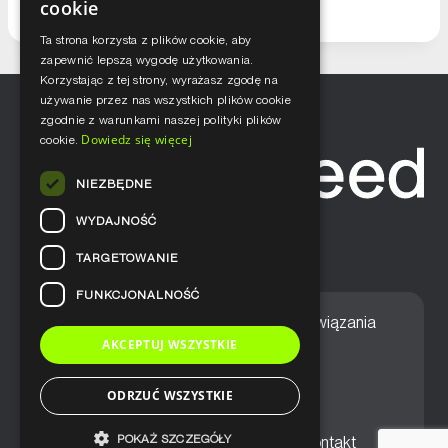
cookie
Ta strona korzysta z plików cookie, aby
zapewnić lepszą wygodę użytkowania.
Korzystając z tej strony, wyrażasz zgodę na
używanie przez nas wszystkich plików cookie
zgodnie z warunkami naszej polityki plików
Dowiedz się więcej
cookie.
NIEZBĘDNE
WYDAJNOŚĆ
TARGETOWANIE
FUNKCJONALNOŚĆ
Home
Nasze podejście
Rozwiązania
AKCEPTUJ WSZYSTKIE
Usługi
Aktualności
ODRZUĆ WSZYSTKIE
POKAŻ SZCZEGÓŁY
Ogólne warunki sprzedaży
Kontakt