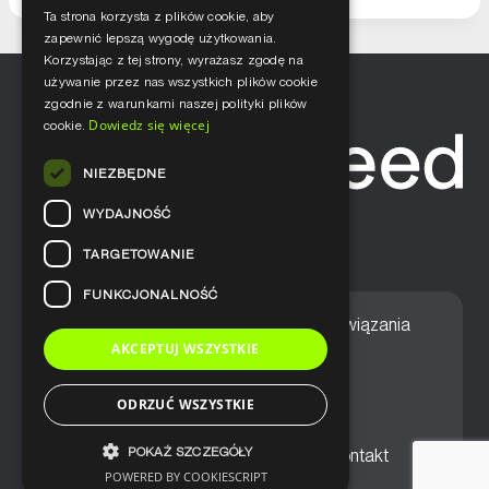
Ta strona korzysta z plików cookie, aby
zapewnić lepszą wygodę użytkowania.
Korzystając z tej strony, wyrażasz zgodę na
używanie przez nas wszystkich plików cookie
zgodnie z warunkami naszej polityki plików
Dowiedz się więcej
cookie.
NIEZBĘDNE
WYDAJNOŚĆ
TARGETOWANIE
FUNKCJONALNOŚĆ
Home
Nasze podejście
Rozwiązania
AKCEPTUJ WSZYSTKIE
Usługi
Aktualności
ODRZUĆ WSZYSTKIE
POKAŻ SZCZEGÓŁY
Ogólne warunki sprzedaży
Kontakt
POWERED BY COOKIESCRIPT