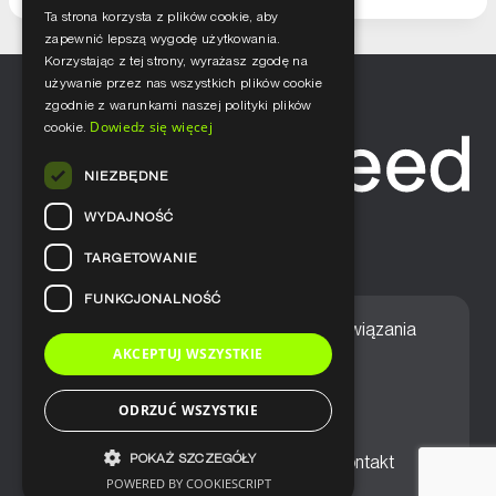
Ta strona korzysta z plików cookie, aby
zapewnić lepszą wygodę użytkowania.
Korzystając z tej strony, wyrażasz zgodę na
używanie przez nas wszystkich plików cookie
zgodnie z warunkami naszej polityki plików
Dowiedz się więcej
cookie.
NIEZBĘDNE
WYDAJNOŚĆ
TARGETOWANIE
FUNKCJONALNOŚĆ
Home
Nasze podejście
Rozwiązania
AKCEPTUJ WSZYSTKIE
Usługi
Aktualności
ODRZUĆ WSZYSTKIE
POKAŻ SZCZEGÓŁY
Ogólne warunki sprzedaży
Kontakt
POWERED BY COOKIESCRIPT