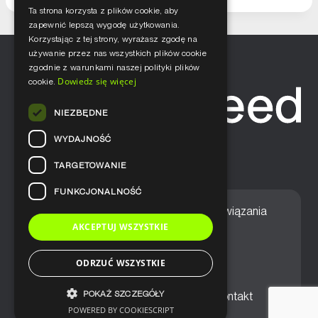
Ta strona korzysta z plików cookie, aby
zapewnić lepszą wygodę użytkowania.
Korzystając z tej strony, wyrażasz zgodę na
używanie przez nas wszystkich plików cookie
zgodnie z warunkami naszej polityki plików
Dowiedz się więcej
cookie.
NIEZBĘDNE
WYDAJNOŚĆ
TARGETOWANIE
FUNKCJONALNOŚĆ
Home
Nasze podejście
Rozwiązania
AKCEPTUJ WSZYSTKIE
Usługi
Aktualności
ODRZUĆ WSZYSTKIE
POKAŻ SZCZEGÓŁY
Ogólne warunki sprzedaży
Kontakt
POWERED BY COOKIESCRIPT