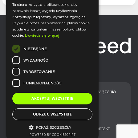
Ta strona korzysta z plików cookie, aby
zapewnić lepszą wygodę użytkowania.
Korzystając z tej strony, wyrażasz zgodę na
używanie przez nas wszystkich plików cookie
zgodnie z warunkami naszej polityki plików
Dowiedz się więcej
cookie.
NIEZBĘDNE
WYDAJNOŚĆ
TARGETOWANIE
FUNKCJONALNOŚĆ
Home
Nasze podejście
Rozwiązania
AKCEPTUJ WSZYSTKIE
Usługi
Aktualności
ODRZUĆ WSZYSTKIE
POKAŻ SZCZEGÓŁY
Ogólne warunki sprzedaży
Kontakt
POWERED BY COOKIESCRIPT