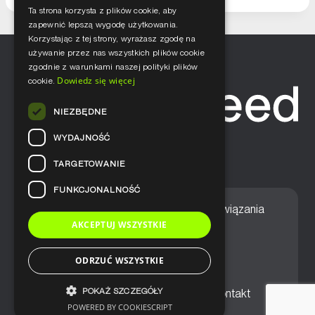
Ta strona korzysta z plików cookie, aby
zapewnić lepszą wygodę użytkowania.
Korzystając z tej strony, wyrażasz zgodę na
używanie przez nas wszystkich plików cookie
zgodnie z warunkami naszej polityki plików
Dowiedz się więcej
cookie.
NIEZBĘDNE
WYDAJNOŚĆ
TARGETOWANIE
FUNKCJONALNOŚĆ
Home
Nasze podejście
Rozwiązania
AKCEPTUJ WSZYSTKIE
Usługi
Aktualności
ODRZUĆ WSZYSTKIE
POKAŻ SZCZEGÓŁY
Ogólne warunki sprzedaży
Kontakt
POWERED BY COOKIESCRIPT