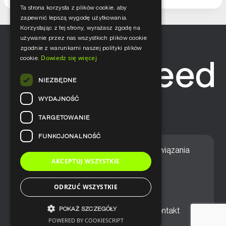
Ta strona korzysta z plików cookie, aby
zapewnić lepszą wygodę użytkowania.
Korzystając z tej strony, wyrażasz zgodę na
używanie przez nas wszystkich plików cookie
zgodnie z warunkami naszej polityki plików
Dowiedz się więcej
cookie.
NIEZBĘDNE
WYDAJNOŚĆ
TARGETOWANIE
FUNKCJONALNOŚĆ
Home
Nasze podejście
Rozwiązania
AKCEPTUJ WSZYSTKIE
Usługi
Aktualności
ODRZUĆ WSZYSTKIE
POKAŻ SZCZEGÓŁY
Ogólne warunki sprzedaży
Kontakt
POWERED BY COOKIESCRIPT