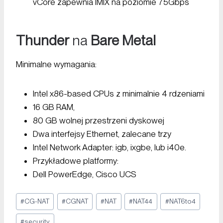
vCore zapewnia IMIX na poziomie 75Gbps
Thunder
na
Bare Metal
Minimalne wymagania:
Intel x86-based CPUs z minimalnie 4 rdzeniami
16 GB RAM,
80 GB wolnej przestrzeni dyskowej
Dwa interfejsy Ethernet, zalecane trzy
Intel Network Adapter: igb, ixgbe, lub i40e.
Przykładowe platformy:
Dell PowerEdge, Cisco UCS
#
CG-NAT
#
CGNAT
#
NAT
#
NAT44
#
NAT6to4
#
security