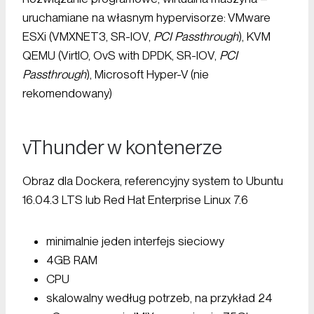
uruchamiane na własnym hypervisorze: VMware
ESXi (VMXNET3, SR-IOV,
PCI Passthrough
), KVM
QEMU (VirtIO, OvS with DPDK, SR-IOV,
PCI
Passthrough
), Microsoft Hyper-V (nie
rekomendowany)
vThunder w kontenerze
Obraz dla Dockera, referencyjny system to Ubuntu
16.04.3 LTS lub Red Hat Enterprise Linux 7.6
minimalnie jeden interfejs sieciowy
4GB RAM
CPU
skalowalny według potrzeb, na przykład 24