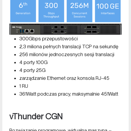
300Gbps przepustowości
2,3 miliona pełnych translacji TCP na sekundę
256 milionów jednoczesnych sesji translacji
4 porty 100G
4 porty 25G
zarządzanie Ethernet oraz konsola RJ-45
1 RU
361Watt podczas pracy, maksymalnie 451Watt
vThunder
CGN
Rozwiązanie programowe, wirtualna maszyna –