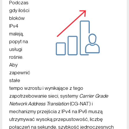
Podczas
gdy ilości
bloków
IPv4
maleją,
popyt na
usługi
rośnie.
Aby
zapewnić
stałe
tempo wzrostu i wynikające z tego
zapotrzebowanie sieci, systemy
Carrier Grade
Network Address Translation
(CG-NAT) i
mechanizmy przejścia z IPv4 na IPv6 muszą
utrzymywać wysoką przepustowość, liczbę
połączeń na sekundę, szybkość jednoczesnych