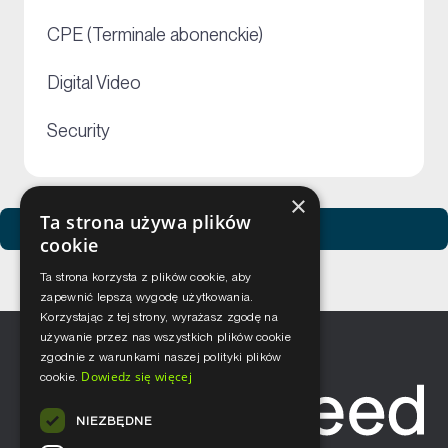
+
CPE (Terminale abonenckie)
+
Digital Video
+
Security
×
Ta strona używa plików
Zobacz usługi Netceed
cookie
Ta strona korzysta z plików cookie, aby
zapewnić lepszą wygodę użytkowania.
Korzystając z tej strony, wyrażasz zgodę na
używanie przez nas wszystkich plików cookie
zgodnie z warunkami naszej polityki plików
Dowiedz się więcej
cookie.
NIEZBĘDNE