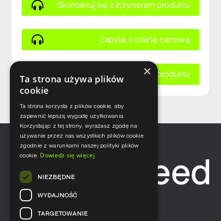
Skontaktuj się z inżynierem produktu
Zapytaj o ofertę cenową
×
Zapytaj o kartę katalogową produktu
Ta strona używa plików
cookie
Ta strona korzysta z plików cookie, aby
zapewnić lepszą wygodę użytkowania.
Korzystając z tej strony, wyrażasz zgodę na
używanie przez nas wszystkich plików cookie
zgodnie z warunkami naszej polityki plików
Dowiedz się więcej
cookie.
NIEZBĘDNE
WYDAJNOŚĆ
TARGETOWANIE