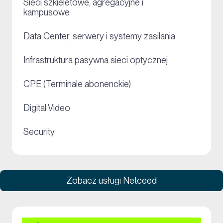
Sieci szkieletowe, agregacyjne i
+
kampusowe
+
Data Center, serwery i systemy zasilania
+
Infrastruktura pasywna sieci optycznej
+
CPE (Terminale abonenckie)
+
Digital Video
+
Security
Zobacz usługi Netceed