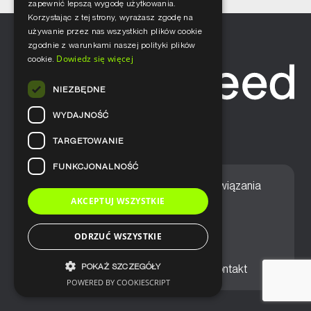
zapewnić lepszą wygodę użytkowania.
Korzystając z tej strony, wyrażasz zgodę na
używanie przez nas wszystkich plików cookie
zgodnie z warunkami naszej polityki plików
Dowiedz się więcej
cookie.
NIEZBĘDNE
WYDAJNOŚĆ
TARGETOWANIE
FUNKCJONALNOŚĆ
Home
Nasze podejście
Rozwiązania
AKCEPTUJ WSZYSTKIE
Usługi
Aktualności
ODRZUĆ WSZYSTKIE
POKAŻ SZCZEGÓŁY
Ogólne warunki sprzedaży
Kontakt
POWERED BY COOKIESCRIPT