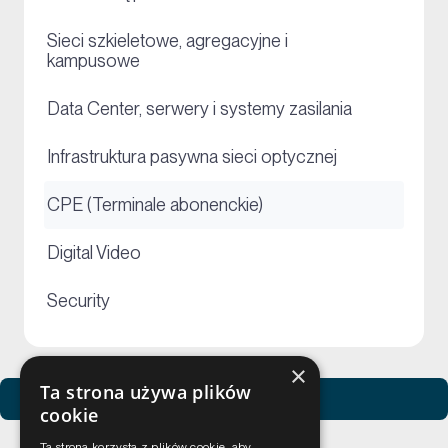
Sieci szkieletowe, agregacyjne i
+
kampusowe
+
Data Center, serwery i systemy zasilania
+
Infrastruktura pasywna sieci optycznej
+
CPE (Terminale abonenckie)
+
Digital Video
+
Security
×
Ta strona używa plików
Zobacz usługi Netceed
cookie
Ta strona korzysta z plików cookie, aby