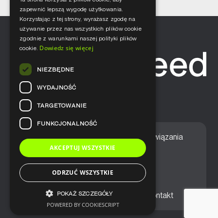
zapewnić lepszą wygodę użytkowania.
Korzystając z tej strony, wyrażasz zgodę na
używanie przez nas wszystkich plików cookie
zgodnie z warunkami naszej polityki plików
Dowiedz się więcej
cookie.
NIEZBĘDNE
WYDAJNOŚĆ
TARGETOWANIE
FUNKCJONALNOŚĆ
Home
Nasze podejście
Rozwiązania
AKCEPTUJ WSZYSTKIE
Usługi
Aktualności
ODRZUĆ WSZYSTKIE
POKAŻ SZCZEGÓŁY
Ogólne warunki sprzedaży
Kontakt
POWERED BY COOKIESCRIPT