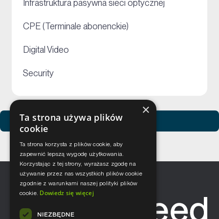
+
Infrastruktura pasywna sieci optycznej
+
CPE (Terminale abonenckie)
+
Digital Video
+
Security
×
Ta strona używa plików
Zobacz usługi Netceed
cookie
Ta strona korzysta z plików cookie, aby
zapewnić lepszą wygodę użytkowania.
Korzystając z tej strony, wyrażasz zgodę na
używanie przez nas wszystkich plików cookie
zgodnie z warunkami naszej polityki plików
Dowiedz się więcej
cookie.
NIEZBĘDNE