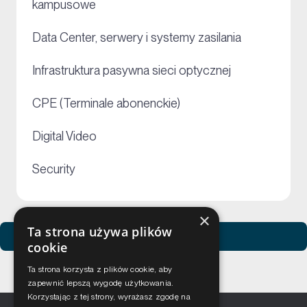
kampusowe
+
Data Center, serwery i systemy zasilania
+
Infrastruktura pasywna sieci optycznej
+
CPE (Terminale abonenckie)
+
Digital Video
+
Security
×
Ta strona używa plików
Zobacz usługi Netceed
cookie
Ta strona korzysta z plików cookie, aby
zapewnić lepszą wygodę użytkowania.
Korzystając z tej strony, wyrażasz zgodę na