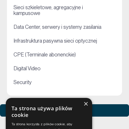
Sieci szkieletowe, agregacyjne i
+
kampusowe
+
Data Center, serwery i systemy zasilania
+
Infrastruktura pasywna sieci optycznej
+
CPE (Terminale abonenckie)
+
Digital Video
+
Security
×
Ta strona używa plików
Zobacz usługi Netceed
cookie
Ta strona korzysta z plików cookie, aby