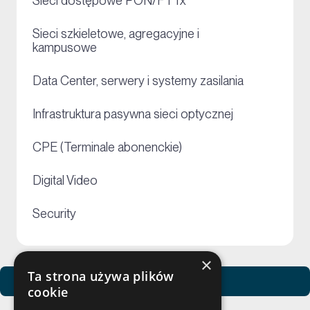
+
Sieci dostępowe PON/FTTx
Sieci szkieletowe, agregacyjne i
+
kampusowe
+
Data Center, serwery i systemy zasilania
+
Infrastruktura pasywna sieci optycznej
+
CPE (Terminale abonenckie)
+
Digital Video
+
Security
×
Ta strona używa plików
Zobacz usługi Netceed
cookie