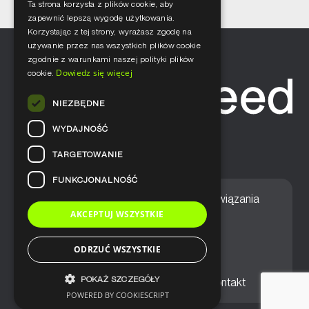
Ta strona korzysta z plików cookie, aby
zapewnić lepszą wygodę użytkowania.
Korzystając z tej strony, wyrażasz zgodę na
używanie przez nas wszystkich plików cookie
zgodnie z warunkami naszej polityki plików
Dowiedz się więcej
cookie.
NIEZBĘDNE
WYDAJNOŚĆ
TARGETOWANIE
FUNKCJONALNOŚĆ
Home
Nasze podejście
Rozwiązania
AKCEPTUJ WSZYSTKIE
Usługi
Aktualności
ODRZUĆ WSZYSTKIE
POKAŻ SZCZEGÓŁY
Ogólne warunki sprzedaży
Kontakt
POWERED BY COOKIESCRIPT