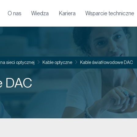
O nas
Wiedza
Kariera
Wsparcie techniczne
na sieci optycznej
Kable optyczne
Kable światłowodowe DAC
e DAC