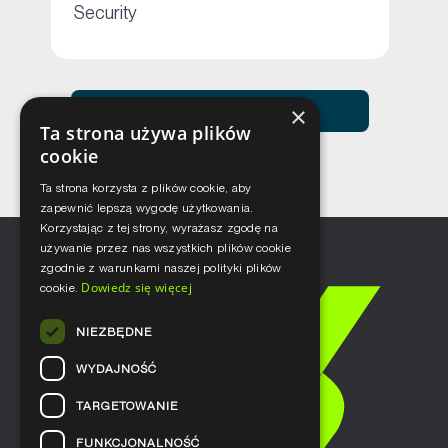
+
Security
Zobacz usługi Netceed
×
Ta strona używa plików
cookie
Ta strona korzysta z plików cookie, aby
zapewnić lepszą wygodę użytkowania.
Korzystając z tej strony, wyrażasz zgodę na
używanie przez nas wszystkich plików cookie
zgodnie z warunkami naszej polityki plików
Dowiedz się więcej
cookie.
NIEZBĘDNE
WYDAJNOŚĆ
TARGETOWANIE
FUNKCJONALNOŚĆ