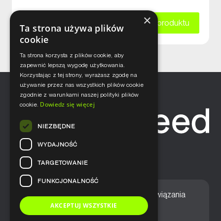
×
Zapytaj o kartę katalogową produktu
Ta strona używa plików
cookie
Ta strona korzysta z plików cookie, aby
zapewnić lepszą wygodę użytkowania.
Korzystając z tej strony, wyrażasz zgodę na
używanie przez nas wszystkich plików cookie
zgodnie z warunkami naszej polityki plików
Dowiedz się więcej
cookie.
NIEZBĘDNE
WYDAJNOŚĆ
TARGETOWANIE
FUNKCJONALNOŚĆ
Home
Nasze podejście
Rozwiązania
AKCEPTUJ WSZYSTKIE