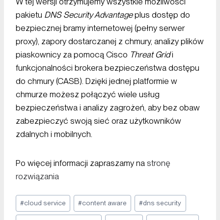
W tej wersji otrzymujemy wszystkie możliwości
pakietu
DNS Security Advantage
plus dostęp do
bezpiecznej bramy internetowej (pełny serwer
proxy), zapory dostarczanej z chmury, analizy plików
piaskownicy za pomocą Cisco
Threat Grid
i
funkcjonalności brokera bezpieczeństwa dostępu
do chmury (CASB). Dzięki jednej platformie w
chmurze możesz połączyć wiele usług
bezpieczeństwa i analizy zagrożeń, aby bez obaw
zabezpieczyć swoją sieć oraz użytkowników
zdalnych i mobilnych.
Po więcej informacji zapraszamy na
stronę
rozwiązania
#
cloud service
#
content aware
#
dns security