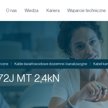
O nas
Wiedza
Kariera
Wsparcie techniczne
yczne
Kable światłowodowe doziemne i kanalizacyjne
Kabel ka
72J MT 2,4kN