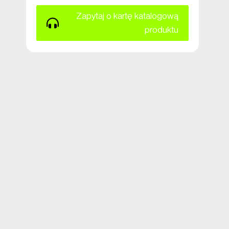
Zapytaj o kartę katalogową
produktu