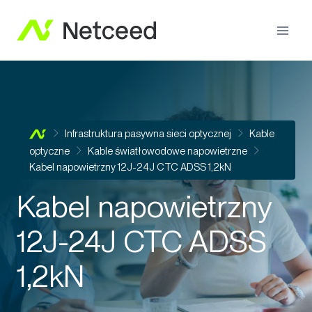
Infrastruktura pasywna sieci optycznej
Kable
optyczne
Kable światłowodowe napowietrzne
Kabel napowietrzny 12J-24J CTC ADSS 1,2kN
Kabel napowietrzny
12J-24J CTC ADSS
1,2kN