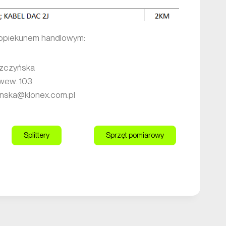
z opiekunem handlowym:
yńska
ew. 103
ska@klonex.com.pl
Splittery
Sprzęt pomiarowy