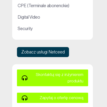
+
CPE (Terminale abonenckie)
+
Digital Video
+
Security
Zobacz usługi Netceed
Skontaktuj się z inżynierem
produktu
Zapytaj o ofertę cenową