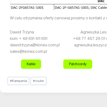
W celu otrzymania oferty cenowej prosimy o kontakt 
Dawid Trzyna Agnieszka Leszcz
kom: + 48 691 411 691 +48 77 457 29 01 w
dawid.trzyna@klonex.com.pl agnieszka.leszyczn
sales@klonex.com.pl
Kable
Patchcordy
#
Kampania
#
router