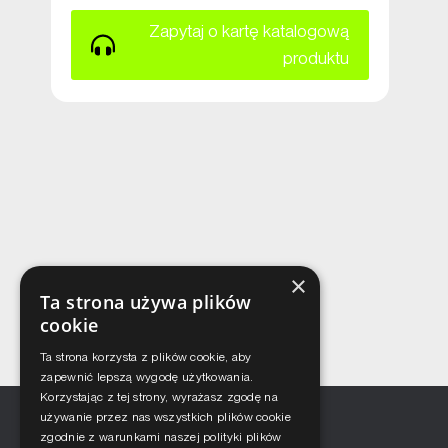
Zapytaj o kartę katalogową
produktu
×
Ta strona używa plików
cookie
Ta strona korzysta z plików cookie, aby
zapewnić lepszą wygodę użytkowania.
Korzystając z tej strony, wyrażasz zgodę na
używanie przez nas wszystkich plików cookie
zgodnie z warunkami naszej polityki plików