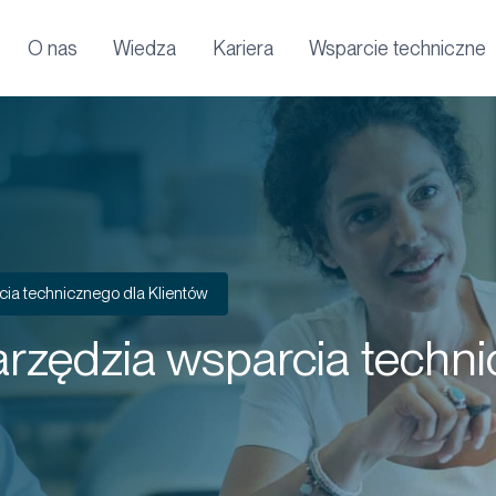
O nas
Wiedza
Kariera
Wsparcie techniczne
ia technicznego dla Klientów
rzędzia wsparcia techni