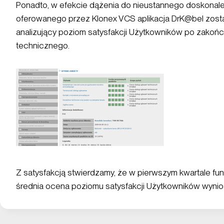
Ponadto, w efekcie dążenia do nieustannego doskonale
oferowanego przez Klonex VCS aplikacja DrK@bel zosta
analizujący poziom satysfakcji Użytkowników po zako
technicznego.
Z satysfakcją stwierdzamy, że w pierwszym kwartale f
średnia ocena poziomu satysfakcji Użytkowników wynios