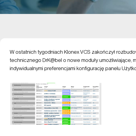
W ostatnich tygodniach Klonex VCS zakończył rozbud
technicznego DrK@bel o nowe moduły umożliwiające, mi
indywidualnymi preferencjami konfigurację panelu Użytk