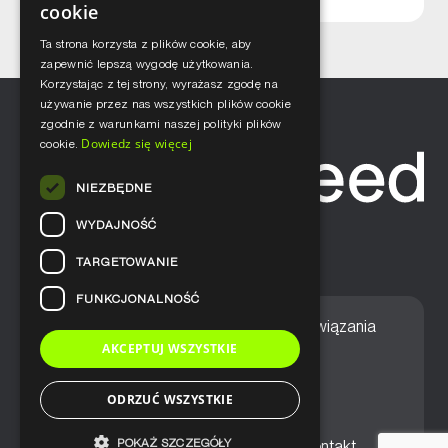
cookie
Ta strona korzysta z plików cookie, aby
zapewnić lepszą wygodę użytkowania.
Korzystając z tej strony, wyrażasz zgodę na
używanie przez nas wszystkich plików cookie
zgodnie z warunkami naszej polityki plików
Dowiedz się więcej
cookie.
NIEZBĘDNE
WYDAJNOŚĆ
TARGETOWANIE
FUNKCJONALNOŚĆ
Home
Nasze podejście
Rozwiązania
AKCEPTUJ WSZYSTKIE
Usługi
Aktualności
ODRZUĆ WSZYSTKIE
POKAŻ SZCZEGÓŁY
Ogólne warunki sprzedaży
Kontakt