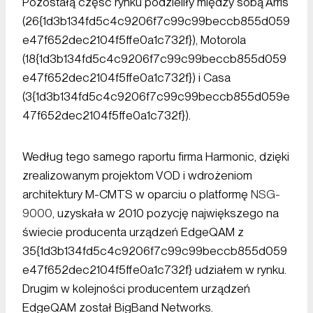
Pozostałą część rynku podzieliły między sobą Arris
(26{1d3b134fd5c4c9206f7c99c99beccb855d059
e47f652dec2104f5ffe0a1c732f}), Motorola
(18{1d3b134fd5c4c9206f7c99c99beccb855d059
e47f652dec2104f5ffe0a1c732f}) i Casa
(3{1d3b134fd5c4c9206f7c99c99beccb855d059e
47f652dec2104f5ffe0a1c732f}).
Według tego samego raportu firma Harmonic, dzięki
zrealizowanym projektom VOD i wdrożeniom
architektury M-CMTS w oparciu o platformę
NSG-
9000
, uzyskała w 2010 pozycję największego na
świecie producenta urządzeń EdgeQAM z
35{1d3b134fd5c4c9206f7c99c99beccb855d059
e47f652dec2104f5ffe0a1c732f} udziałem w rynku.
Drugim w kolejności producentem urządzeń
EdgeQAM został BigBand Networks.