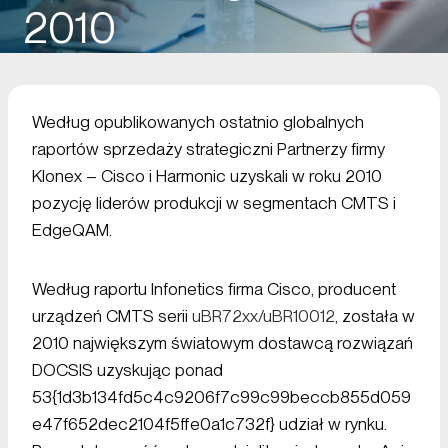
2010
Według opublikowanych ostatnio globalnych
raportów sprzedaży strategiczni Partnerzy firmy
Klonex – Cisco i Harmonic uzyskali w roku 2010
pozycję liderów produkcji w segmentach CMTS i
EdgeQAM.
Według raportu Infonetics firma Cisco, producent
urządzeń CMTS serii
uBR72xx/uBR10012
, została w
2010 największym światowym dostawcą rozwiązań
DOCSIS uzyskując ponad
53{1d3b134fd5c4c9206f7c99c99beccb855d059
e47f652dec2104f5ffe0a1c732f} udział w rynku.