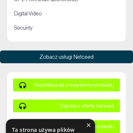
+
Digital Video
+
Security
Zobacz usługi Netceed
Skontaktuj się z inżynierem produktu
Zapytaj o ofertę cenową
×
Zapytaj o kartę katalogową produktu
Ta strona używa plików