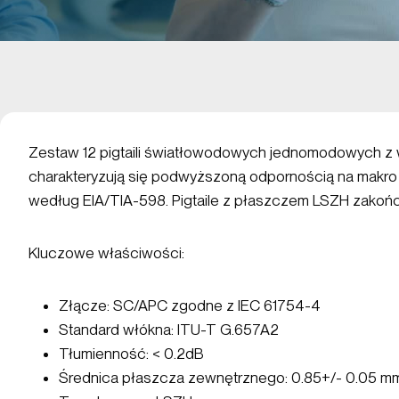
Zestaw 12 pigtaili światłowodowych jednomodowych z
charakteryzują się podwyższoną odpornością na makro
według EIA/TIA-598. Pigtaile z płaszczem LSZH zako
Kluczowe właściwości:
Złącze: SC/APC zgodne z IEC 61754-4
Standard włókna: ITU-T G.657A2
Tłumienność: < 0.2dB
Średnica płaszcza zewnętrznego: 0.85+/- 0.05 m