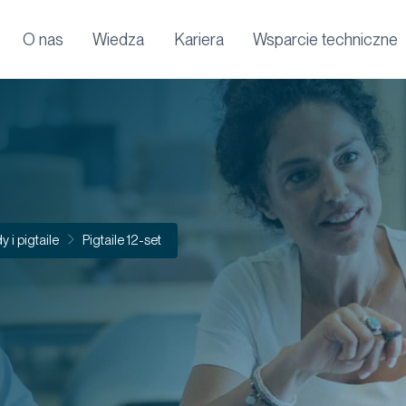
O nas
Wiedza
Kariera
Wsparcie techniczne
 i pigtaile
Pigtaile 12-set