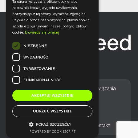
Ta strona korzysta z plików cookie, aby
zapewnić lepszą wygodę użytkowania.
Korzystając z tej strony, wyrażasz zgodę na
używanie przez nas wszystkich plików cookie
zgodnie z warunkami naszej polityki plików
Dowiedz się więcej
cookie.
NIEZBĘDNE
WYDAJNOŚĆ
TARGETOWANIE
FUNKCJONALNOŚĆ
Home
Nasze podejście
Rozwiązania
AKCEPTUJ WSZYSTKIE
Usługi
Aktualności
ODRZUĆ WSZYSTKIE
POKAŻ SZCZEGÓŁY
Ogólne warunki sprzedaży
Kontakt
POWERED BY COOKIESCRIPT