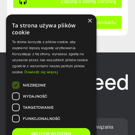
Zapytaj o ofertę cenową
×
Zapytaj o kartę katalogową produktu
Ta strona używa plików
cookie
Ta strona korzysta z plików cookie, aby
zapewnić lepszą wygodę użytkowania.
Korzystając z tej strony, wyrażasz zgodę na
używanie przez nas wszystkich plików cookie
zgodnie z warunkami naszej polityki plików
Dowiedz się więcej
cookie.
NIEZBĘDNE
WYDAJNOŚĆ
TARGETOWANIE
FUNKCJONALNOŚĆ
Home
Nasze podejście
Rozwiązania
AKCEPTUJ WSZYSTKIE