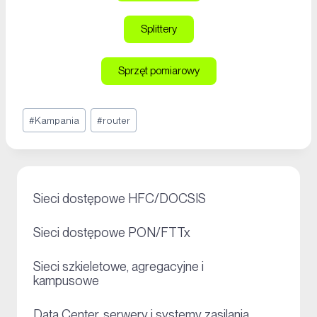
Splittery
Sprzęt pomiarowy
#
Kampania
#
router
+
Sieci dostępowe HFC/DOCSIS
+
Sieci dostępowe PON/FTTx
Sieci szkieletowe, agregacyjne i
+
kampusowe
+
Data Center, serwery i systemy zasilania