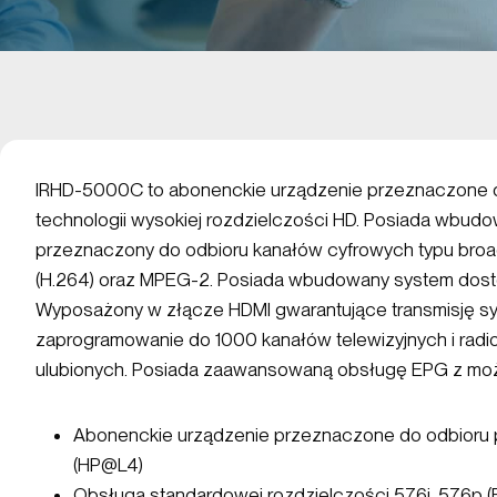
IRHD-5000C to abonenckie urządzenie przeznaczone 
technologii wysokiej rozdzielczości HD. Posiada wbudow
przeznaczony do odbioru kanałów cyfrowych typu broa
(H.264) oraz MPEG-2. Posiada wbudowany system dostę
Wyposażony w złącze HDMI gwarantujące transmisję syg
zaprogramowanie do 1000 kanałów telewizyjnych i rad
ulubionych. Posiada zaawansowaną obsługę EPG z moż
Abonenckie urządzenie przeznaczone do odbior
(HP@L4)
Obsługa standardowej rozdzielczości 576i, 576p 