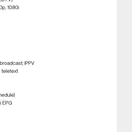
0p, 1080i
broadcast, IPPV
teletext
hedule)
ji EPG