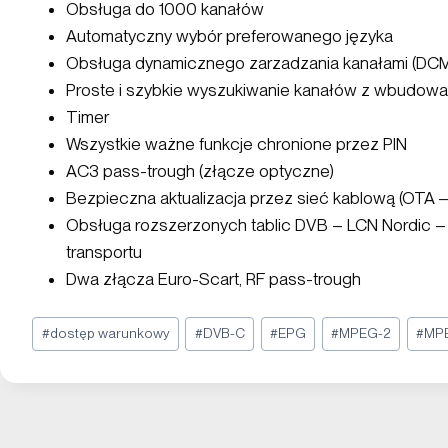
Obsługa do 1000 kanałów
Automatyczny wybór preferowanego języka
Obsługa dynamicznego zarzadzania kanałami (DC
Proste i szybkie wyszukiwanie kanałów z wbudow
Timer
Wszystkie ważne funkcje chronione przez PIN
AC3 pass-trough (złącze optyczne)
Bezpieczna aktualizacja przez sieć kablową (OTA
Obsługa rozszerzonych tablic DVB – LCN Nordic – 
transportu
Dwa złącza Euro-Scart, RF pass-trough
#
dostęp warunkowy
#
DVB-C
#
EPG
#
MPEG-2
#
MP