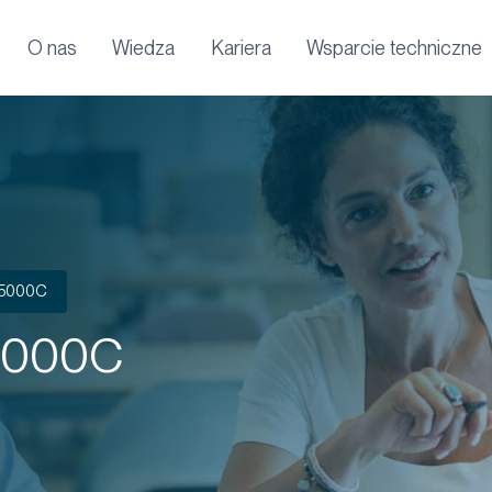
O nas
Wiedza
Kariera
Wsparcie techniczne
-5000C
5000C