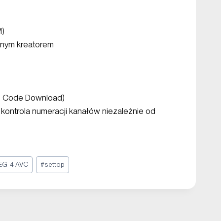
M)
anym kreatorem
 – Code Download)
kontrola numeracji kanałów niezależnie od
EG-4 AVC
#
settop