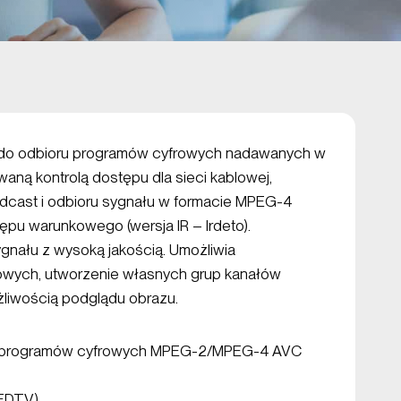
do odbioru programów cyfrowych nadawanych w
aną kontrolą dostępu dla sieci kablowej,
dcast i odbioru sygnału w formacie MPEG-4
pu warunkowego (wersja IR – Irdeto).
nału z wysoką jakością. Umożliwia
iowych, utworzenie własnych grup kanałów
liwością podglądu obrazu.
u programów cyfrowych MPEG-2/MPEG-4 AVC
(EDTV)