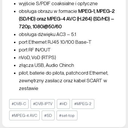
wyjście S/PDIF coaksialne i optyczne
obsługa obrazu w formacie
MPEG-1, MPEG-2
(SD/HD) oraz MPEG-4 AVC (H.264) (SD/HD) –
720p, 1080i@50/60
obsługa dźwięku AC3 – 5.1
port Ethernet RJ45 10/100 Base-T
port RF IN/OUT
nVoD, VoD (RTPS)
złącza USB, Audio Chinch
pilot, baterie do pilota, patchcord Ethernet,
zewnętrzny zasilacz oraz kabel SCART w
zestawie
#
DVB-C
#
DVB-IPTV
#
HD
#
MPEG-2
#
MPEG-4 AVC
#
SD
#
set-top