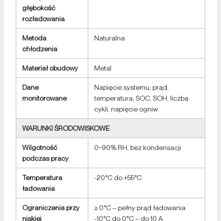
głębokość
rozładowania
Metoda
Naturalna
chłodzenia
Materiał obudowy
Metal
Dane
Napięcie systemu, prąd,
monitorowane
temperatura, SOC, SOH, liczba
cykli, napięcie ogniw
WARUNKI ŚRODOWISKOWE
Wilgotność
0~90% RH, bez kondensacji
podczas pracy
Temperatura
-20°C do +55°C
ładowania
Ograniczenia przy
≥ 0°C – pełny prąd ładowania
niskiej
-10°C do 0°C – do 10 A