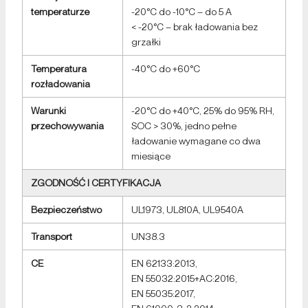
temperaturze
-20°C do -10°C – do 5 A
< -20°C – brak ładowania bez
grzałki
Temperatura
-40°C do +60°C
rozładowania
Warunki
-20°C do +40°C, 25% do 95% RH,
przechowywania
SOC > 30%, jedno pełne
ładowanie wymagane co dwa
miesiące
ZGODNOŚĆ I CERTYFIKACJA
Bezpieczeństwo
UL1973, UL810A, UL9540A
Transport
UN38.3
CE
EN 62133:2013,
EN 55032:2015+AC:2016,
EN 55035:2017,