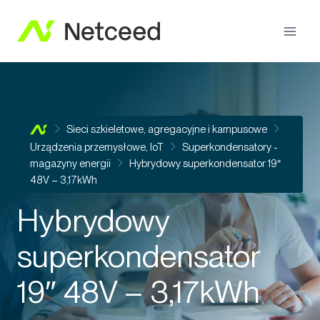
Sieci szkieletowe, agregacyjne i kampusowe
Urządzenia przemysłowe, IoT
Superkondensatory -
magazyny energii
Hybrydowy superkondensator 19″
48V – 3,17kWh
Hybrydowy
superkondensator
19″ 48V – 3,17kWh