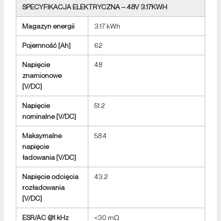
SPECYFIKACJA ELEKTRYCZNA – 48V 3.17KWH
Magazyn energii
3.17 kWh
Pojemność [Ah]
62
Napięcie
48
znamionowe
[V/DC]
Napięcie
51.2
nominalne [V/DC]
Maksymalne
58.4
napięcie
ładowania [V/DC]
Napięcie odcięcia
43.2
rozładowania
[V/DC]
ESR/AC @1 kHz
<30 mΩ