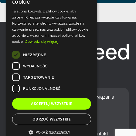
cookie
Ta strona korzysta z plików cookie, aby
zapewnić lepszą wygodę użytkowania.
Korzystając z tej strony, wyrażasz zgodę na
używanie przez nas wszystkich plików cookie
zgodnie z warunkami naszej polityki plików
Dowiedz się więcej
cookie.
NIEZBĘDNE
WYDAJNOŚĆ
TARGETOWANIE
FUNKCJONALNOŚĆ
Home
Nasze podejście
Rozwiązania
AKCEPTUJ WSZYSTKIE
Usługi
Aktualności
ODRZUĆ WSZYSTKIE
POKAŻ SZCZEGÓŁY
Ogólne warunki sprzedaży
Kontakt