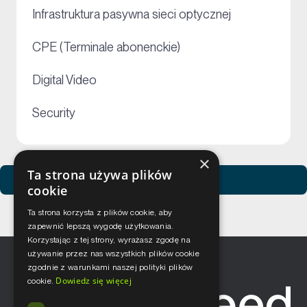
+
Infrastruktura pasywna sieci optycznej
+
CPE (Terminale abonenckie)
+
Digital Video
+
Security
×
Ta strona używa plików
Zobacz usługi Netceed
cookie
Ta strona korzysta z plików cookie, aby
zapewnić lepszą wygodę użytkowania.
Korzystając z tej strony, wyrażasz zgodę na
używanie przez nas wszystkich plików cookie
zgodnie z warunkami naszej polityki plików
Dowiedz się więcej
cookie.