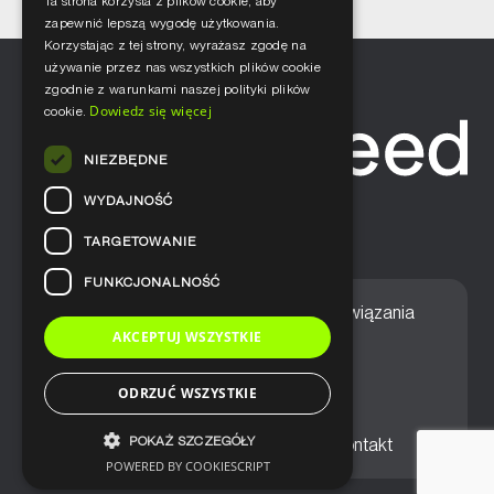
Ta strona korzysta z plików cookie, aby
zapewnić lepszą wygodę użytkowania.
Korzystając z tej strony, wyrażasz zgodę na
używanie przez nas wszystkich plików cookie
zgodnie z warunkami naszej polityki plików
Dowiedz się więcej
cookie.
NIEZBĘDNE
WYDAJNOŚĆ
TARGETOWANIE
FUNKCJONALNOŚĆ
Home
Nasze podejście
Rozwiązania
AKCEPTUJ WSZYSTKIE
Usługi
Aktualności
ODRZUĆ WSZYSTKIE
POKAŻ SZCZEGÓŁY
Ogólne warunki sprzedaży
Kontakt
POWERED BY COOKIESCRIPT