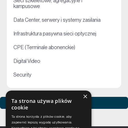
Sieci szkieletowe, agregacyjne i
+
kampusowe
+
Data Center, serwery i systemy zasilania
+
Infrastruktura pasywna sieci optycznej
+
CPE (Terminale abonenckie)
+
Digital Video
+
Security
×
Ta strona używa plików
Zobacz usługi Netceed
cookie
Ta strona korzysta z plików cookie, aby
zapewnić lepszą wygodę użytkowania.