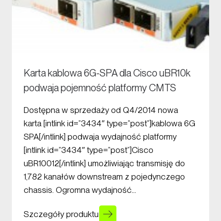
Karta kablowa 6G-SPA dla Cisco uBR10k
podwaja pojemność platformy CMTS
Dostępna w sprzedaży od Q4/2014 nowa
karta [intlink id=”3434″ type=”post”]kablowa 6G
SPA[/intlink] podwaja wydajność platformy
[intlink id=”3434″ type=”post”]Cisco
uBR10012[/intlink] umożliwiając transmisję do
1,782 kanałów downstream z pojedynczego
chassis. Ogromna wydajność…
Szczegóły produktu