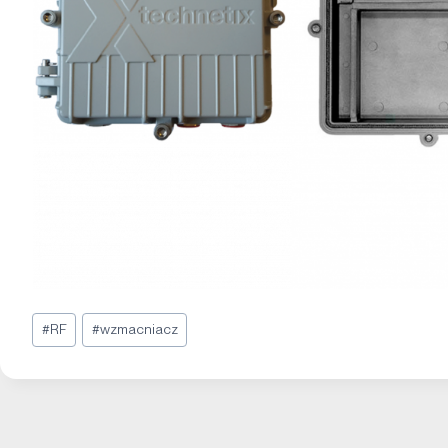
#
RF
#
wzmacniacz