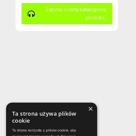
Zapytaj o kartę katalogową
produktu
×
Ta strona używa plików
cookie
Ta strona korzysta z plików cookie, aby