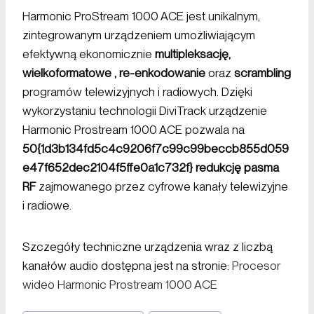
Harmonic ProStream 1000 ACE jest unikalnym,
zintegrowanym urządzeniem umożliwiającym
efektywną ekonomicznie
multipleksację,
wielkoformatowe , re-enkodowanie
oraz
scrambling
programów telewizyjnych i radiowych. Dzięki
wykorzystaniu technologii DiviTrack urządzenie
Harmonic Prostream 1000 ACE pozwala na
50{1d3b134fd5c4c9206f7c99c99beccb855d059
e47f652dec2104f5ffe0a1c732f} redukcję pasma
RF
zajmowanego przez cyfrowe kanały telewizyjne
i radiowe.
Szczegóły techniczne urządzenia wraz z liczbą
kanałów audio dostępna jest na stronie:
Procesor
wideo Harmonic Prostream 1000 ACE