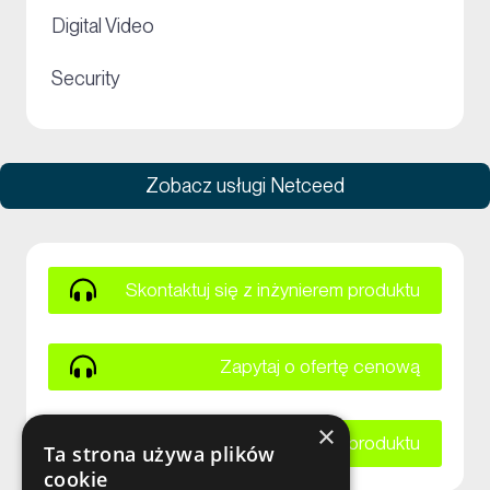
+
Digital Video
+
Security
Zobacz usługi Netceed
Skontaktuj się z inżynierem produktu
Zapytaj o ofertę cenową
×
Zapytaj o kartę katalogową produktu
Ta strona używa plików
cookie