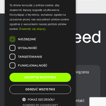
Ta strona korzysta z plików cookie, aby
zapewnić lepszą wygodę użytkowania.
Korzystając z tej strony, wyrażasz zgodę na
używanie przez nas wszystkich plików cookie
zgodnie z warunkami naszej polityki plików
Dowiedz się więcej
cookie.
NIEZBĘDNE
WYDAJNOŚĆ
TARGETOWANIE
FUNKCJONALNOŚĆ
Home
Nasze podejście
Rozwiązania
AKCEPTUJ WSZYSTKIE
Usługi
Aktualności
ODRZUĆ WSZYSTKIE
POKAŻ SZCZEGÓŁY
Ogólne warunki sprzedaży
Kontakt
POWERED BY COOKIESCRIPT