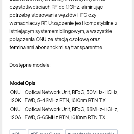
częstotliwościach RF do 1.1GHz, eliminując
potrzebę stosowania węzłów HFC czy
wzmacniaczy RF. Urządzenie jest kompatybilne z
istniejącym systemem bilingowym, a wszystkie
połączenia ONU ze stacją czołową oraz
terminalami abonenckimi są transparentne.
Dostępne modele:
Model
Opis
ONU
Optical Network Unit, RFoG, 50MHz-1.1GHz,
120K
FWD, 5-42MHz RTN, 1610nm RTN TX
ONU
Optical Network Unit, RFoG, 88MHz-1.1GHz,
120A
FWD, 5-65MHz RTN, 1610nm RTN TX