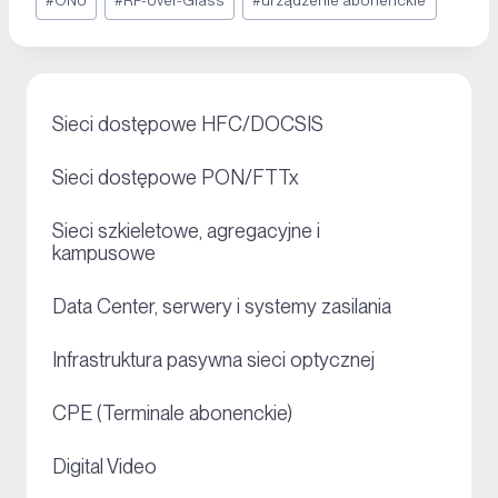
#
ONU
#
RF-over-Glass
#
urządzenie abonenckie
+
Sieci dostępowe HFC/DOCSIS
+
Sieci dostępowe PON/FTTx
Sieci szkieletowe, agregacyjne i
+
kampusowe
+
Data Center, serwery i systemy zasilania
+
Infrastruktura pasywna sieci optycznej
+
CPE (Terminale abonenckie)
+
Digital Video