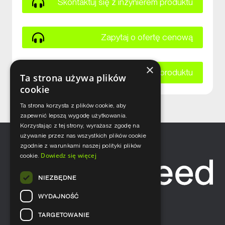
Skontaktuj się z inżynierem produktu
Zapytaj o ofertę cenową
×
Zapytaj o kartę katalogową produktu
Ta strona używa plików
cookie
Ta strona korzysta z plików cookie, aby
zapewnić lepszą wygodę użytkowania.
Korzystając z tej strony, wyrażasz zgodę na
używanie przez nas wszystkich plików cookie
zgodnie z warunkami naszej polityki plików
Dowiedz się więcej
cookie.
NIEZBĘDNE
WYDAJNOŚĆ
TARGETOWANIE