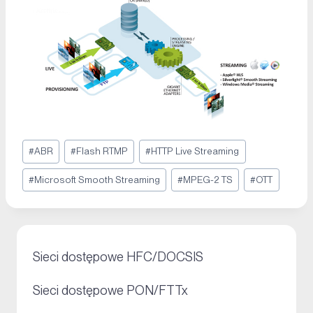
#
ABR
#
Flash RTMP
#
HTTP Live Streaming
#
Microsoft Smooth Streaming
#
MPEG-2 TS
#
OTT
+
Sieci dostępowe HFC/DOCSIS
+
Sieci dostępowe PON/FTTx