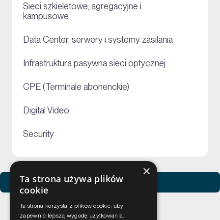
Sieci szkieletowe, agregacyjne i
+
kampusowe
+
Data Center, serwery i systemy zasilania
+
Infrastruktura pasywna sieci optycznej
+
CPE (Terminale abonenckie)
+
Digital Video
+
Security
×
Ta strona używa plików
Zobacz usługi Netceed
cookie
Ta strona korzysta z plików cookie, aby
zapewnić lepszą wygodę użytkowania.