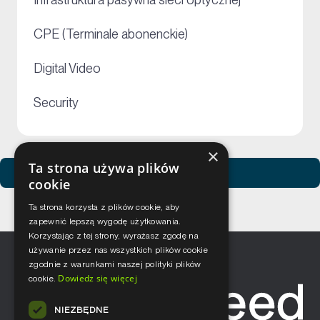
+
+
CPE (Terminale abonenckie)
+
Digital Video
+
Security
×
Ta strona używa plików
Zobacz usługi Netceed
cookie
Ta strona korzysta z plików cookie, aby
zapewnić lepszą wygodę użytkowania.
Korzystając z tej strony, wyrażasz zgodę na
używanie przez nas wszystkich plików cookie
zgodnie z warunkami naszej polityki plików
Dowiedz się więcej
cookie.
NIEZBĘDNE