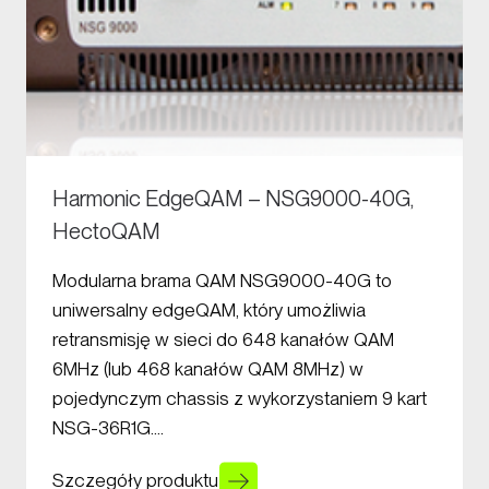
Harmonic EdgeQAM – NSG9000-40G,
HectoQAM
Modularna brama QAM NSG9000-40G to
uniwersalny edgeQAM, który umożliwia
retransmisję w sieci do 648 kanałów QAM
6MHz (lub 468 kanałów QAM 8MHz) w
pojedynczym chassis z wykorzystaniem 9 kart
NSG-36R1G….
Szczegóły produktu